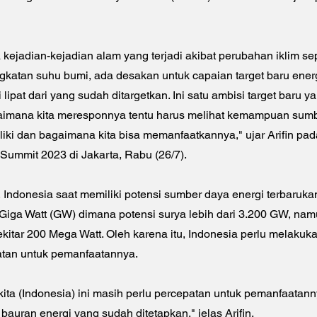
 kejadian-kejadian alam yang terjadi akibat perubahan iklim se
ngkatan suhu bumi, ada desakan untuk capaian target baru ener
 lipat dari yang sudah ditargetkan. Ini satu ambisi target baru y
aimana kita meresponnya tentu harus melihat kemampuan sum
liki dan bagaimana kita bisa memanfaatkannya," ujar Arifin pa
 Summit 2023 di Jakarta, Rabu (26/7).
, Indonesia saat memiliki potensi sumber daya energi terbaruka
0 Giga Watt (GW) dimana potensi surya lebih dari 3.200 GW, n
ekitar 200 Mega Watt. Oleh karena itu, Indonesia perlu melakuk
atan untuk pemanfaatannya.
 kita (Indonesia) ini masih perlu percepatan untuk pemanfaatan
bauran energi yang sudah ditetapkan," jelas Arifin.