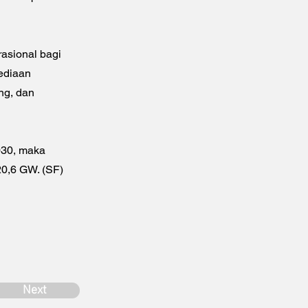
asional bagi
sediaan
ng, dan
2030, maka
0,6 GW. (SF)
Next