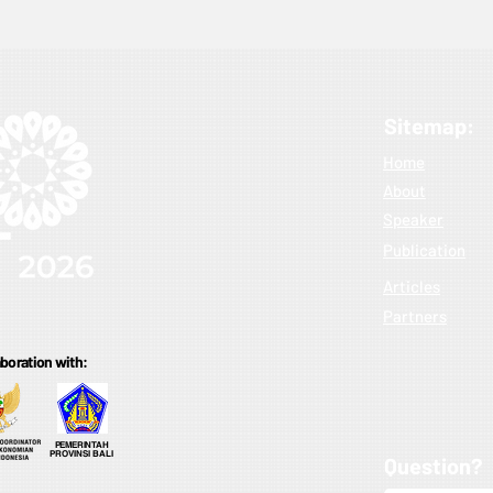
Sitemap:
Home
About
Speaker
Publication
Articles
Partners
laboration with:
PEMERINTAH
PROVINSI BALI
Question?