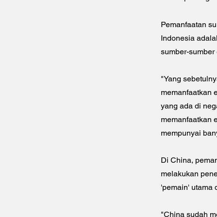
Pemanfaatan sum
Indonesia adala
sumber-sumber e
"Yang sebetulny
memanfaatkan e
yang ada di neg
memanfaatkan ene
mempunyai banya
Di China, pemanf
melakukan penel
'pemain' utama d
"China sudah me