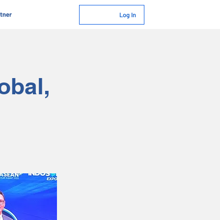
tner
Log In
obal,