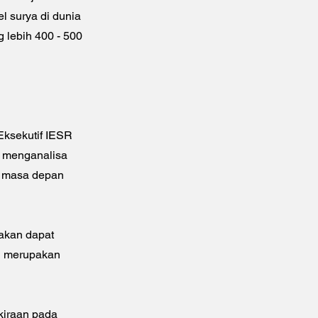
l surya di dunia
g lebih 400 - 500
Eksekutif IESR
, menganalisa
s masa depan
 akan dapat
n merupakan
rkiraan pada