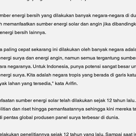
ber energi bersih yang dilakukan banyak negara-negara di du
h memanfaatkan sumber energi solar dan angin jika dibanding
nergi bersih lainnya.
a paling cepat sekarang ini dilakukan oleh banyak negara adal
nergi surya dan energi angin, namun semua tergantung sumbe
ara negaranya. Untuk Indonesia, punya potensi sangat besar u
rgi surya. Kita adalah negara tropis yang berada di garis katul
k lahan yang tersedia," kata Arifin.
aatan sumber energi solar telah dilakukan sejak 12 tahun lalu.
itian dan riset hingga pemanfaatannya sehingga kini mereka t
i pentas global produsen panel surya terbesar di dunia.
lakukan penelitiannya sejak 12 tahun yang lalu. Sampai saat i