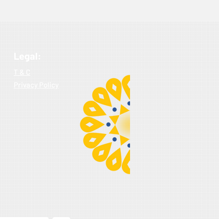
Legal:
T & C
Privacy Policy