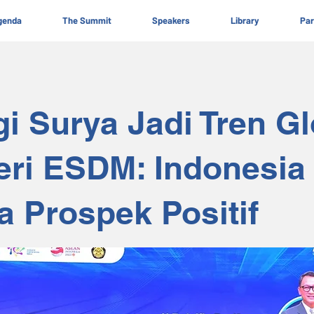
genda
The Summit
Speakers
Library
Par
i Surya Jadi Tren Gl
eri ESDM: Indonesia
 Prospek Positif