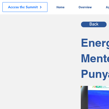
Access the Summit
Home
Overview
A
Back
Energ
Ment
Punya