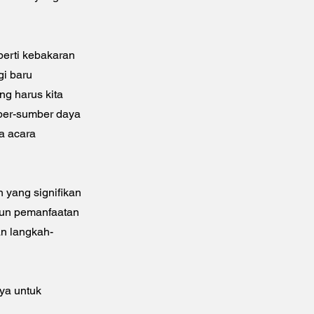
perti kebakaran
gi baru
ang harus kita
ber-sumber daya
da acara
n yang signifikan
amun pemanfaatan
an langkah-
nya untuk