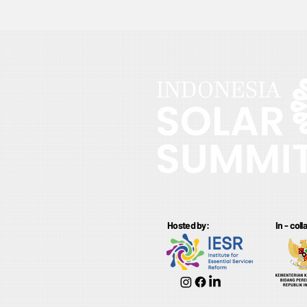
Hosted by:
In - col