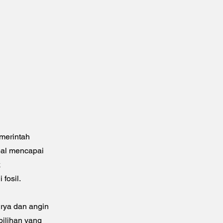
merintah
bal mencapai
k
fosil.
urya dan angin
pilihan yang