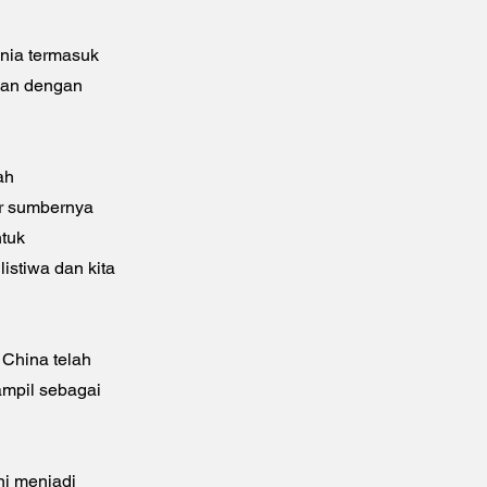
nia termasuk
kan dengan
ah
r sumbernya
ntuk
istiwa dan kita
 China telah
ampil sebagai
ni menjadi