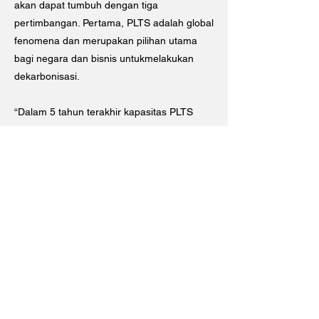
akan dapat tumbuh dengan tiga
pertimbangan. Pertama, PLTS adalah global
fenomena dan merupakan pilihan utama
bagi negara dan bisnis untukmelakukan
dekarbonisasi.
“Dalam 5 tahun terakhir kapasitas PLTS
secara global tumbuh pesat, di luar
perkiraan pada analis dan perencana
energi,” ujar Fabby.
Alasan kedua, sambung Fabby, PLTS
merupakan pilihan teknologi yang paling
rasional bagi Indonesia untuk mencapai
dekarbonisasi di 2060 atau lebih awal
karena ketersediaan sumberdaya yang
mencapai 3300 GW, sifatnya yang modular
dan cepat dipasang, dan harganya yang