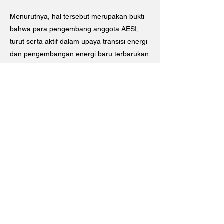
Menurutnya, hal tersebut merupakan bukti
bahwa para pengembang anggota AESI,
turut serta aktif dalam upaya transisi energi
dan pengembangan energi baru terbarukan
(EBT) di Indonesia.
"Ini bukti nyata bahwa anggota AESI ikut
serta aktif mendukung energi terbarukan di
tengah kondisi yang sulit sekalipun. Kami
terus berjuang menjaga asa bisnis PLTS
untuk selalu berkibar," ujar Fabby.
Baca Juga :
Previous
Next